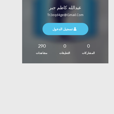
عبدالله كاظم جبر
Tr2eqd4ge@gmail.com
تسجيل الدخول
290
0
0
المشاركات
التعليقات
مشاهدات