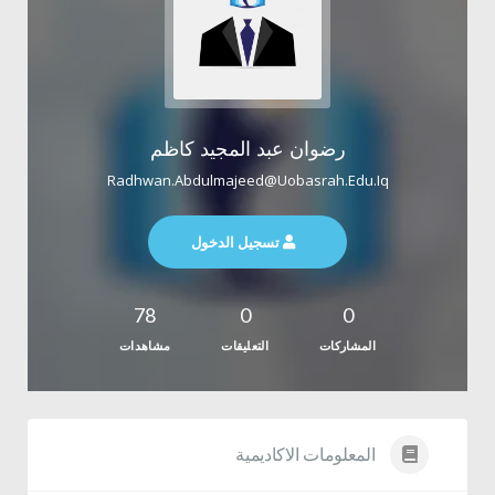
رضوان عبد المجيد كاظم
Radhwan.abdulmajeed@uobasrah.edu.iq
تسجيل الدخول
78
0
0
المشاركات
التعليقات
مشاهدات
المعلومات الاكاديمية