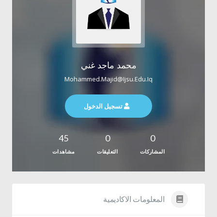
محمد ماجد غني
Mohammed.majid@ijsu.edu.iq
تسجيل الدخول
45
0
0
المشاركات
التعليقات
مشاهدات
المعلومات الاكاديمية