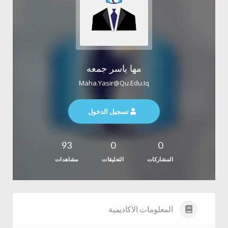
مها ياسر جمعه
Maha.yasir@qu.edu.iq
تسجيل الدخول
93
0
0
المشاركات
التعليقات
مشاهدات
المعلومات الاكاديمية