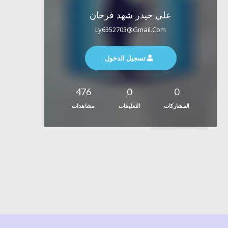
علي حيدر شهد فرحان
Ly6352703@gmail.com
تسجيل الدخول
476
0
0
المشاركات
التعليقات
مشاهدات