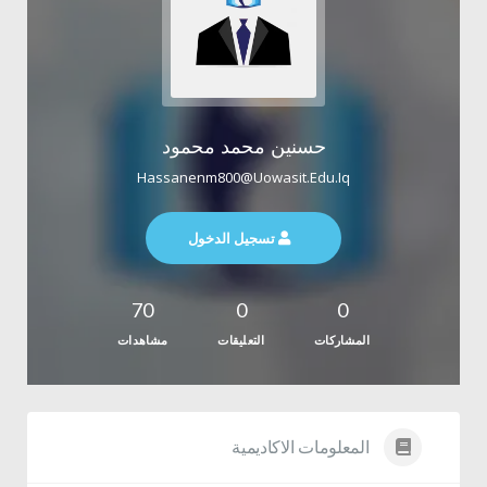
حسنين محمد محمود
Hassanenm800@uowasit.edu.iq
تسجيل الدخول
70
0
0
المشاركات
التعليقات
مشاهدات
المعلومات الاكاديمية