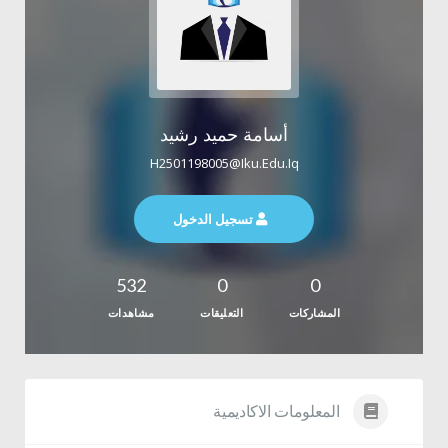
أسامة حميد رشيد
H2501198005@iku.edu.iq
تسجيل الدخول
532
0
0
المشاركات
التعليقات
مشاهدات
المعلومات الاكاديمية