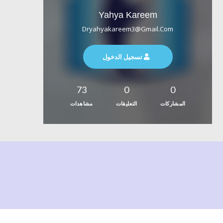
Yahya Kareem
Dryahyakareem3@gmail.com
تسجيل الدخول
73
0
0
المشاركات
التعليقات
مشاهدات