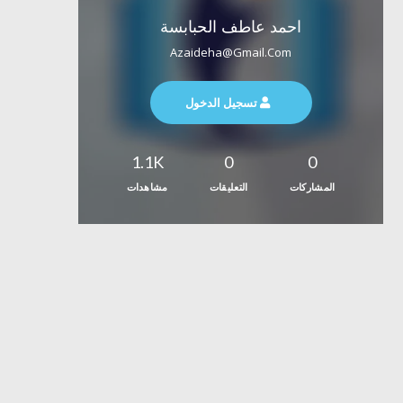
احمد عاطف الحبابسة
Azaideha@gmail.com
تسجيل الدخول
1.1K
0
0
المشاركات
التعليقات
مشاهدات