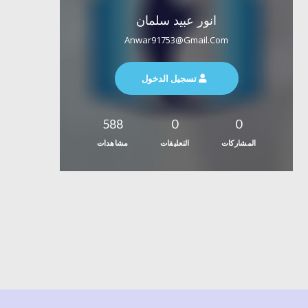
انور عبيد سلمان
Anwar91753@gmail.com
تسجيل الدخول
588
0
0
المشاركات
التعليقات
مشاهدات