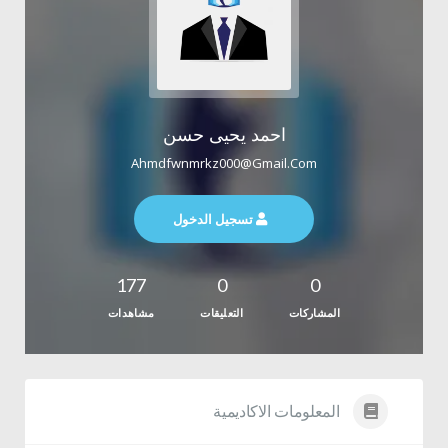
احمد يحيى حسن
Ahmdfwnmrkz000@gmail.com
تسجيل الدخول
177
0
0
المشاركات
التعليقات
مشاهدات
المعلومات الاكاديمية