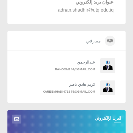
عنوان بريد إلكتروني
adnan.shadhir@utq.edu.iq
معارفي
عبدالرحمن
RAHOOM346@GMAIL.COM
كريم هادي ناصر
KAREEMHADI471975@GMAIL.COM
البريد الإلكتروني